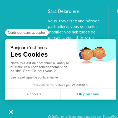
Sara Delaroiere
Vous traversez une période
particulière, vous souhaitez
modifier vos habitudes de
pensées, vous libérez de
certains aspects du passé
pour pouvoir vous
transformer, ou simplement
être en accord avec vous
même et vous projeter
positivement. Je vous
propose de vous
accompagner.
Création et référencement du site par Simplébo