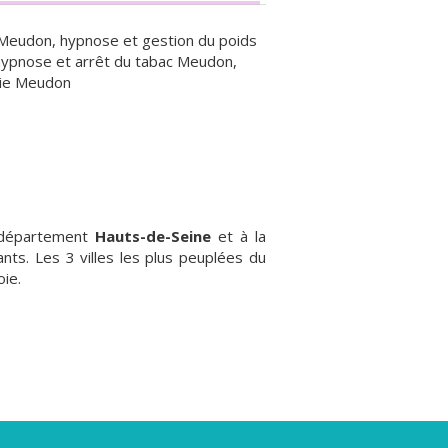
Meudon
,
hypnose et gestion du poids
hypnose et arrêt du tabac Meudon
,
ie Meudon
u département
Hauts-de-Seine
et à la
ants. Les 3 villes les plus peuplées du
ie.