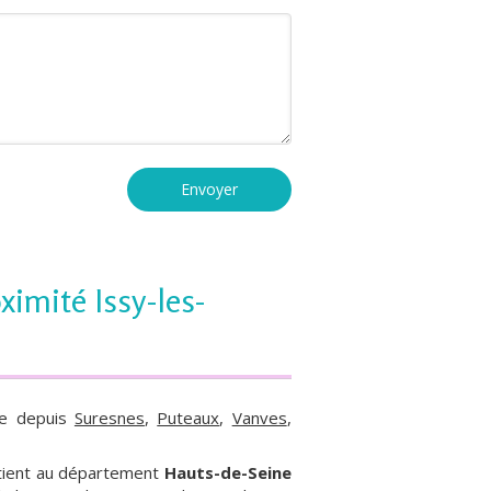
Envoyer
ximité Issy-les-
le depuis
Suresnes
,
Puteaux
,
Vanves
,
rtient au département
Hauts-de-Seine