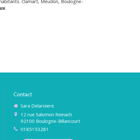
5 habitants. Clamart, Meudon, Boulogne-
aux
.
Contact
Sara Delaroiere
12 rue Salomon Reinach
92100
Boulogne-Billancourt
0185153281