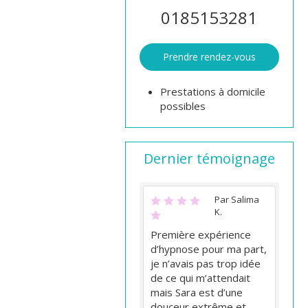
0185153281
Prendre rendez-vous
Prestations à domicile
possibles
Dernier témoignage
Par Salima
K.
Première expérience
d’hypnose pour ma part,
je n’avais pas trop idée
de ce qui m’attendait
mais Sara est d’une
douceur extrême et