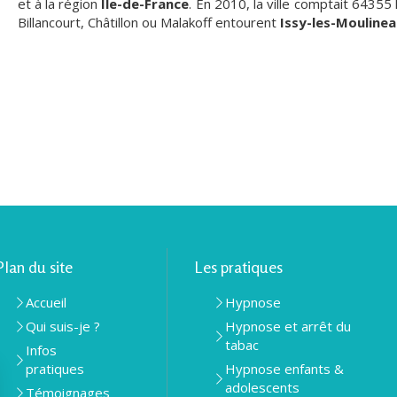
et à la région
Île-de-France
. En 2010, la ville comptait 6435
Billancourt, Châtillon ou Malakoff entourent
Issy-les-Mouline
Plan du site
Les pratiques
Accueil
Hypnose
Qui suis-je ?
Hypnose et arrêt du
tabac
Infos
pratiques
Hypnose enfants &
adolescents
Témoignages