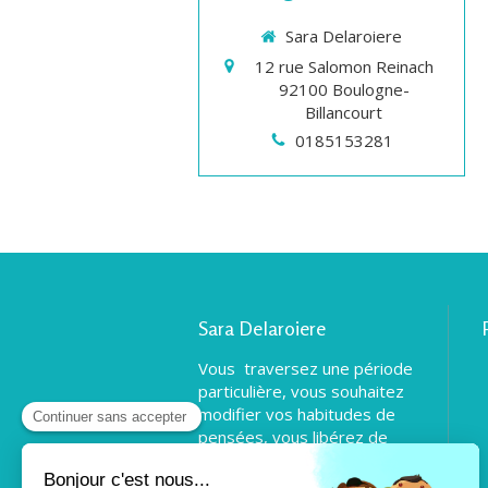
Sara Delaroiere
12 rue Salomon Reinach
92100
Boulogne-
Billancourt
0185153281
Sara Delaroiere
Vous traversez une période
particulière, vous souhaitez
modifier vos habitudes de
pensées, vous libérez de
certains aspects du passé
pour pouvoir vous